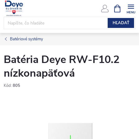
Prejsť
NÁKUPN
KOŠÍK
na
obsah
HĽADAŤ
Batériové systémy
Batéria Deye RW-F10.2
nízkonapäťová
Kód:
805