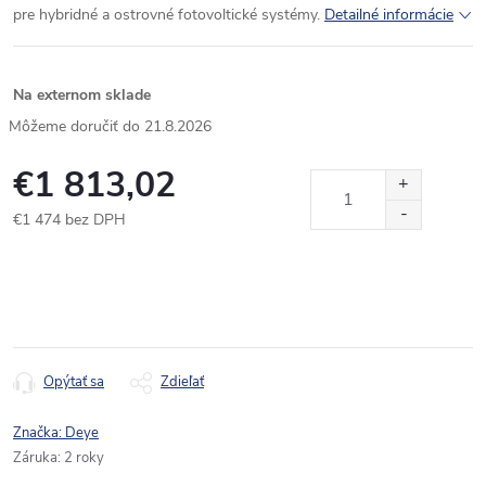
pre hybridné a ostrovné fotovoltické systémy.
Detailné informácie
Na externom sklade
21.8.2026
€1 813,02
€1 474 bez DPH
Jednotková
cena:
Opýtať sa
Zdieľať
Značka:
Deye
Záruka
:
2 roky