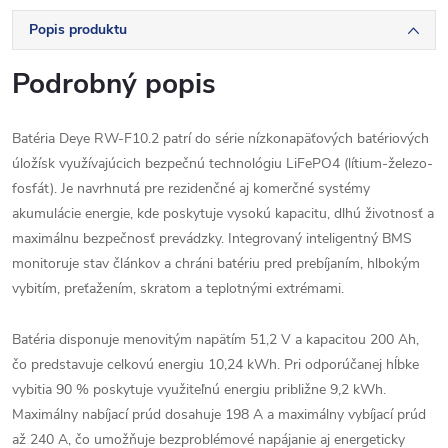
Popis produktu
Podrobný popis
Batéria Deye RW-F10.2 patrí do série nízkonapäťových batériových
úložísk využívajúcich bezpečnú technológiu LiFePO4 (lítium-železo-
fosfát). Je navrhnutá pre rezidenčné aj komerčné systémy
akumulácie energie, kde poskytuje vysokú kapacitu, dlhú životnosť a
maximálnu bezpečnosť prevádzky. Integrovaný inteligentný BMS
monitoruje stav článkov a chráni batériu pred prebíjaním, hlbokým
vybitím, preťažením, skratom a teplotnými extrémami.
Batéria disponuje menovitým napätím 51,2 V a kapacitou 200 Ah,
čo predstavuje celkovú energiu 10,24 kWh. Pri odporúčanej hĺbke
vybitia 90 % poskytuje využiteľnú energiu približne 9,2 kWh.
Maximálny nabíjací prúd dosahuje 198 A a maximálny vybíjací prúd
až 240 A, čo umožňuje bezproblémové napájanie aj energeticky