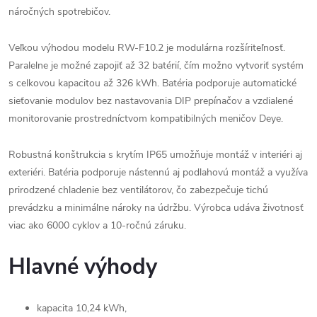
náročných spotrebičov.
Veľkou výhodou modelu RW-F10.2 je modulárna rozšíriteľnosť.
Paralelne je možné zapojiť až 32 batérií, čím možno vytvoriť systém
s celkovou kapacitou až 326 kWh. Batéria podporuje automatické
sieťovanie modulov bez nastavovania DIP prepínačov a vzdialené
monitorovanie prostredníctvom kompatibilných meničov Deye.
Robustná konštrukcia s krytím IP65 umožňuje montáž v interiéri aj
exteriéri. Batéria podporuje nástennú aj podlahovú montáž a využíva
prirodzené chladenie bez ventilátorov, čo zabezpečuje tichú
prevádzku a minimálne nároky na údržbu. Výrobca udáva životnosť
viac ako 6000 cyklov a 10-ročnú záruku.
Hlavné výhody
kapacita 10,24 kWh,