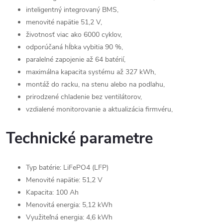
inteligentný integrovaný BMS,
menovité napätie 51,2 V,
životnosť viac ako 6000 cyklov,
odporúčaná hĺbka vybitia 90 %,
paralelné zapojenie až 64 batérií,
maximálna kapacita systému až 327 kWh,
montáž do racku, na stenu alebo na podlahu,
prirodzené chladenie bez ventilátorov,
vzdialené monitorovanie a aktualizácia firmvéru,
Technické parametre
Typ batérie: LiFePO4 (LFP)
Menovité napätie: 51,2 V
Kapacita: 100 Ah
Menovitá energia: 5,12 kWh
Využiteľná energia: 4,6 kWh