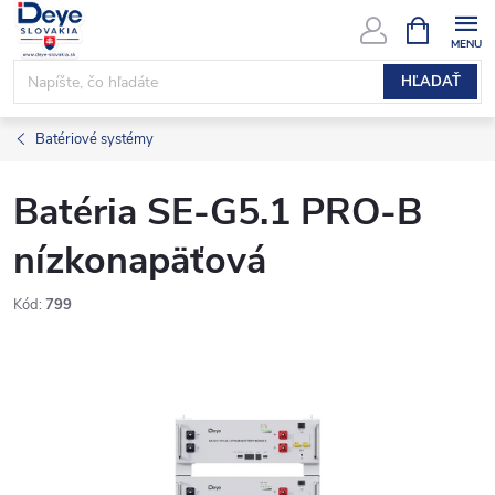
Prejsť
NÁKUPN
KOŠÍK
na
obsah
HĽADAŤ
Batériové systémy
Batéria SE-G5.1 PRO-B
nízkonapäťová
Kód:
799