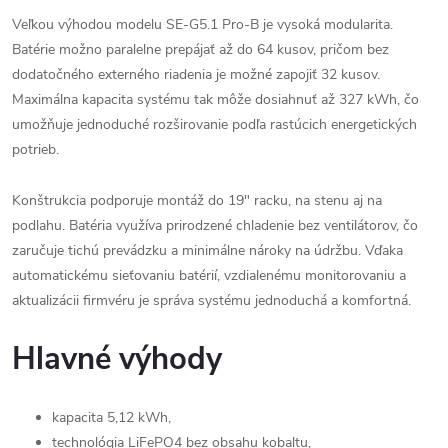
Veľkou výhodou modelu SE-G5.1 Pro-B je vysoká modularita.
Batérie možno paralelne prepájať až do 64 kusov, pričom bez
dodatočného externého riadenia je možné zapojiť 32 kusov.
Maximálna kapacita systému tak môže dosiahnuť až 327 kWh, čo
umožňuje jednoduché rozširovanie podľa rastúcich energetických
potrieb.
Konštrukcia podporuje montáž do 19" racku, na stenu aj na
podlahu. Batéria využíva prirodzené chladenie bez ventilátorov, čo
zaručuje tichú prevádzku a minimálne nároky na údržbu. Vďaka
automatickému sieťovaniu batérií, vzdialenému monitorovaniu a
aktualizácii firmvéru je správa systému jednoduchá a komfortná.
Hlavné výhody
kapacita 5,12 kWh,
technológia LiFePO4 bez obsahu kobaltu,