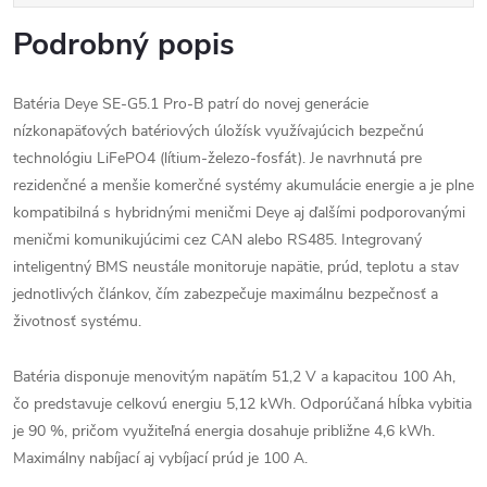
Podrobný popis
Batéria Deye SE-G5.1 Pro-B patrí do novej generácie
nízkonapäťových batériových úložísk využívajúcich bezpečnú
technológiu LiFePO4 (lítium-železo-fosfát). Je navrhnutá pre
rezidenčné a menšie komerčné systémy akumulácie energie a je plne
kompatibilná s hybridnými meničmi Deye aj ďalšími podporovanými
meničmi komunikujúcimi cez CAN alebo RS485. Integrovaný
inteligentný BMS neustále monitoruje napätie, prúd, teplotu a stav
jednotlivých článkov, čím zabezpečuje maximálnu bezpečnosť a
životnosť systému.
Batéria disponuje menovitým napätím 51,2 V a kapacitou 100 Ah,
čo predstavuje celkovú energiu 5,12 kWh. Odporúčaná hĺbka vybitia
je 90 %, pričom využiteľná energia dosahuje približne 4,6 kWh.
Maximálny nabíjací aj vybíjací prúd je 100 A.