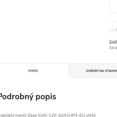
cena
Znač
Záru
POPIS
SÚBORY NA STIAHN
Podrobný popis
ybridný menič Deye SUN-12K-SG01HP3-EU-AM2