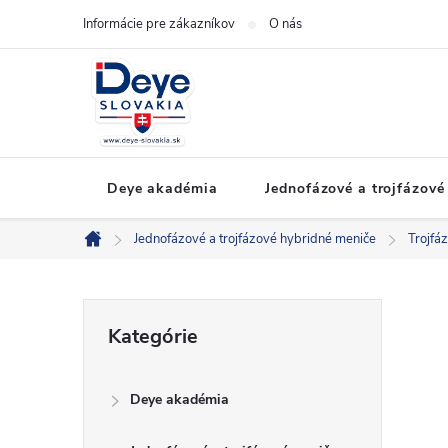
Prejsť
Informácie pre zákazníkov
O nás
na
obsah
Deye akadémia
Jednofázové a trojfázové
Jednofázové a trojfázové hybridné meniče
Trojfá
Domov
B
Preskočiť
Kategórie
kategórie
o
Deye akadémia
č