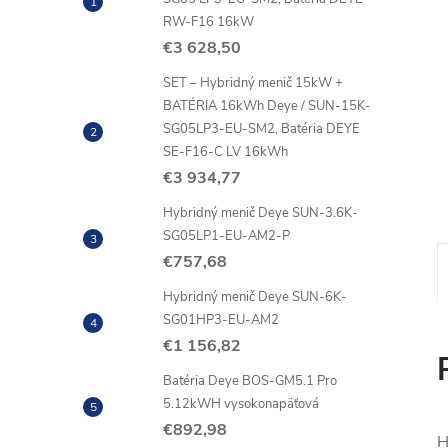
RW-F16 16kW
€3 628,50
SET – Hybridný menič 15kW +
BATÉRIA 16kWh Deye / SUN-15K-
SG05LP3-EU-SM2, Batéria DEYE
SE-F16-C LV 16kWh
€3 934,77
Hybridný menič Deye SUN-3.6K-
SG05LP1-EU-AM2-P
€757,68
Hybridný menič Deye SUN-6K-
SG01HP3-EU-AM2
€1 156,82
Batéria Deye BOS-GM5.1 Pro
5.12kWH vysokonapäťová
€892,98
H