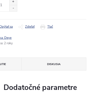
:
Opýtať sa
Zdieľať
Tlač
ka:
Deye
ka
:
2 roky
UTIE
DISKUSIA
Dodatočné parametre