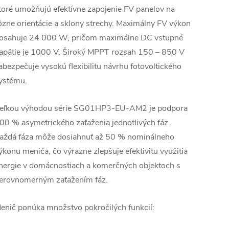
toré umožňujú efektívne zapojenie FV panelov na
ôzne orientácie a sklony strechy. Maximálny FV výkon
osahuje 24 000 W, pričom maximálne DC vstupné
apätie je 1000 V. Široký MPPT rozsah 150 – 850 V
abezpečuje vysokú flexibilitu návrhu fotovoltického
ystému.
eľkou výhodou série SG01HP3-EU-AM2 je podpora
00 % asymetrického zaťaženia jednotlivých fáz.
aždá fáza môže dosiahnuť až 50 % nominálneho
ýkonu meniča, čo výrazne zlepšuje efektivitu využitia
nergie v domácnostiach a komerčných objektoch s
erovnomerným zaťažením fáz.
enič ponúka množstvo pokročilých funkcií: