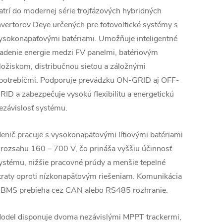
atrí do modernej série trojfázových hybridných
nvertorov Deye určených pre fotovoltické systémy s
ysokonapäťovými batériami. Umožňuje inteligentné
iadenie energie medzi FV panelmi, batériovým
ložiskom, distribučnou sieťou a záložnými
potrebičmi. Podporuje prevádzku ON-GRID aj OFF-
RID a zabezpečuje vysokú flexibilitu a energetickú
ezávislosť systému.
enič pracuje s vysokonapäťovými lítiovými batériami
 rozsahu 160 – 700 V, čo prináša vyššiu účinnosť
ystému, nižšie pracovné prúdy a menšie tepelné
traty oproti nízkonapäťovým riešeniam. Komunikácia
 BMS prebieha cez CAN alebo RS485 rozhranie.
odel disponuje dvoma nezávislými MPPT trackermi,