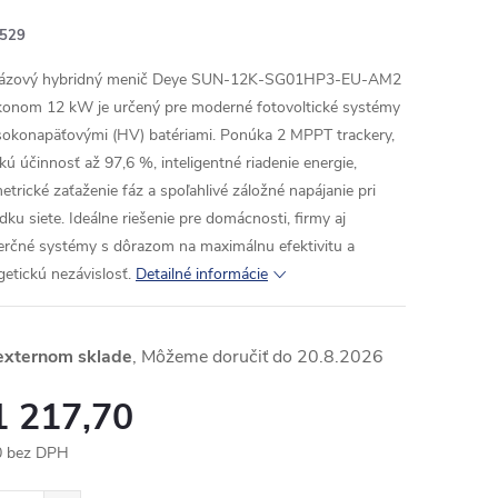
529
fázový hybridný menič Deye SUN-12K-SG01HP3-EU-AM2
konom 12 kW je určený pre moderné fotovoltické systémy
sokonapäťovými (HV) batériami. Ponúka 2 MPPT trackery,
kú účinnosť až 97,6 %, inteligentné riadenie energie,
etrické zaťaženie fáz a spoľahlivé záložné napájanie pri
dku siete. Ideálne riešenie pre domácnosti, firmy aj
rčné systémy s dôrazom na maximálnu efektivitu a
getickú nezávislosť.
Detailné informácie
externom sklade
20.8.2026
1 217,70
0 bez DPH
otková