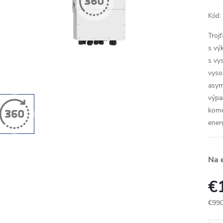
Kód:
Troj
s vý
s vy
vyso
asym
výpa
kome
ener
Na 
€
€99
Jedn