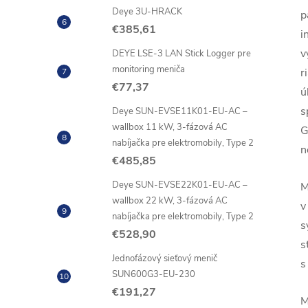
Deye 3U-HRACK
p
€385,61
i
v
DEYE LSE-3 LAN Stick Logger pre
monitoring meniča
r
€77,37
ú
s
Deye SUN-EVSE11K01-EU-AC –
wallbox 11 kW, 3-fázová AC
G
nabíjačka pre elektromobily, Type 2
n
€485,85
Deye SUN-EVSE22K01-EU-AC –
M
wallbox 22 kW, 3-fázová AC
v
nabíjačka pre elektromobily, Type 2
s
€528,90
s
Jednofázový sieťový menič
s
SUN600G3-EU-230
€191,27
M