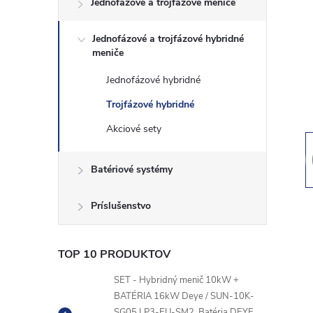
Jednofázové a trojfázové meniče
n
Jednofázové a trojfázové hybridné
ý
meniče
p
Jednofázové hybridné
Trojfázové hybridné
a
Akciové sety
n
Batériové systémy
e
Príslušenstvo
l
TOP 10 PRODUKTOV
SET - Hybridný menič 10kW +
BATÉRIA 16kW Deye / SUN-10K-
SG05 LP3-EU-SM2, Batéria DEYE