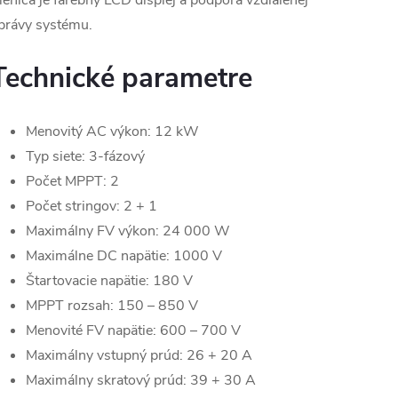
eniča je farebný LCD displej a podpora vzdialenej
právy systému.
Technické parametre
Menovitý AC výkon: 12 kW
Typ siete: 3-fázový
Počet MPPT: 2
Počet stringov: 2 + 1
Maximálny FV výkon: 24 000 W
Maximálne DC napätie: 1000 V
Štartovacie napätie: 180 V
MPPT rozsah: 150 – 850 V
Menovité FV napätie: 600 – 700 V
Maximálny vstupný prúd: 26 + 20 A
Maximálny skratový prúd: 39 + 30 A