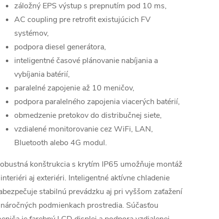
záložný EPS výstup s prepnutím pod 10 ms,
AC coupling pre retrofit existujúcich FV
systémov,
podpora diesel generátora,
inteligentné časové plánovanie nabíjania a
vybíjania batérií,
paralelné zapojenie až 10 meničov,
podpora paralelného zapojenia viacerých batérií,
obmedzenie pretokov do distribučnej siete,
vzdialené monitorovanie cez WiFi, LAN,
Bluetooth alebo 4G modul.
obustná konštrukcia s krytím IP65 umožňuje montáž
 interiéri aj exteriéri. Inteligentné aktívne chladenie
abezpečuje stabilnú prevádzku aj pri vyššom zaťažení
 náročných podmienkach prostredia. Súčasťou