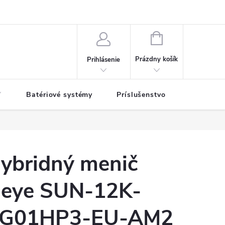
NÁKUPNÝ
KOŠÍK
Prázdny košík
Prihlásenie
Batériové systémy
Príslušenstvo
Kontakty
ybridný menič
eye SUN-12K-
G01HP3-EU-AM2