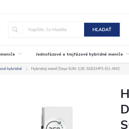
HĽADAŤ
 meniče
Jednofázové a trojfázové hybridné meniče
zové hybridné
Hybridný menič Deye SUN-12K-SG01HP3-EU-AM2
H
D
S