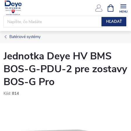
Prejsť
NÁKUPN
KOŠÍK
na
obsah
HĽADAŤ
Batériové systémy
Jednotka Deye HV BMS
BOS-G-PDU-2 pre zostavy
BOS-G Pro
Kód:
814