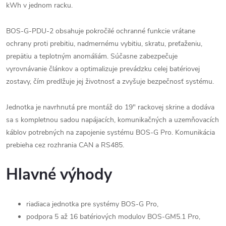
kWh v jednom racku.
BOS-G-PDU-2 obsahuje pokročilé ochranné funkcie vrátane
ochrany proti prebitiu, nadmernému vybitiu, skratu, preťaženiu,
prepätiu a teplotným anomáliám. Súčasne zabezpečuje
vyrovnávanie článkov a optimalizuje prevádzku celej batériovej
zostavy, čím predlžuje jej životnosť a zvyšuje bezpečnosť systému.
Jednotka je navrhnutá pre montáž do 19" rackovej skrine a dodáva
sa s kompletnou sadou napájacích, komunikačných a uzemňovacích
káblov potrebných na zapojenie systému BOS-G Pro. Komunikácia
prebieha cez rozhrania CAN a RS485.
Hlavné výhody
riadiaca jednotka pre systémy BOS-G Pro,
podpora 5 až 16 batériových modulov BOS-GM5.1 Pro,